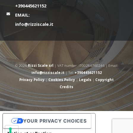
+390445621152
EMAIL:
info@rizziscale.it
© 2026
Rizzi Scale srl
| VAT number: IT00284760246 | Email:
info@rizziscale.it
| Tel:
+390445621152
Privacy Policy
|
Cookies Policy
|
Legals
|
Copyright
Credits
YOUR PRIVACY CHOICES