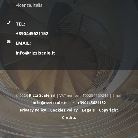
Vicenza, Italia
TEL:
+390445621152
EMAIL:
info@rizziscale.it
© 2026
Rizzi Scale srl
| VAT number: IT00284760246 | Email:
info@rizziscale.it
| Tel:
+390445621152
Privacy Policy
|
Cookies Policy
|
Legals
|
Copyright
Credits